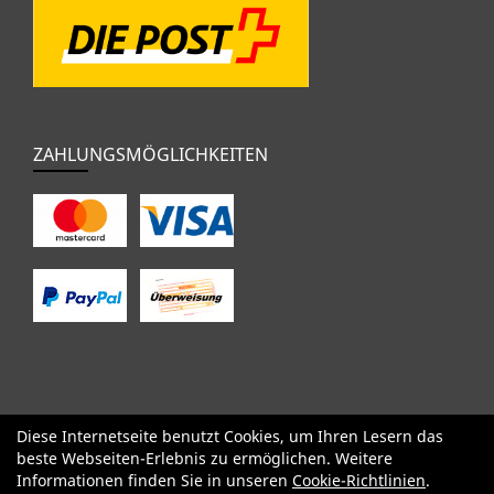
ZAHLUNGSMÖGLICHKEITEN
Diese Internetseite benutzt Cookies, um Ihren Lesern das
SALE
Specialized
Factor
Cervélo
BMC
Orbea
Yeti
beste Webseiten-Erlebnis zu ermöglichen. Weitere
Pinarello
OPEN
Kids / BMX
Komponenten
Bekleidung
Informationen finden Sie in unseren
Cookie-Richtlinien
.
Zubehör
Sale