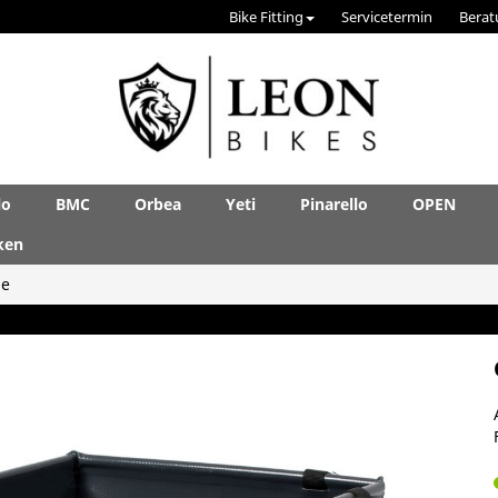
Bike Fitting
Servicetermin
Berat
lo
BMC
Orbea
Yeti
Pinarello
OPEN
ken
le