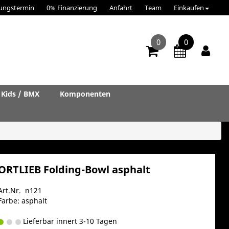
ungstermin
0% Finanzierung
Anfahrt
Team
Einkaufen
0
0
Kids / BMX
Komponenten
ORTLIEB Folding-Bowl asphalt
Art.Nr. n121
Farbe: asphalt
Lieferbar innert 3-10 Tagen