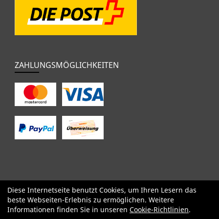
ZAHLUNGSMÖGLICHKEITEN
Diese Internetseite benutzt Cookies, um Ihren Lesern das
SALE
Specialized
Factor
Cervélo
BMC
Orbea
Yeti
beste Webseiten-Erlebnis zu ermöglichen. Weitere
Pinarello
OPEN
Kids / BMX
Komponenten
Bekleidung
Informationen finden Sie in unseren
Cookie-Richtlinien
.
Zubehör
Sale