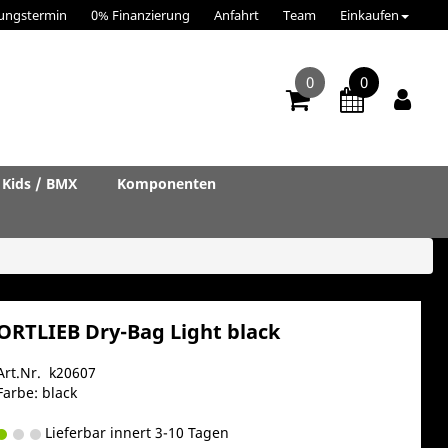
ungstermin
0% Finanzierung
Anfahrt
Team
Einkaufen
0
0
Kids / BMX
Komponenten
ORTLIEB Dry-Bag Light black
Art.Nr. k20607
Farbe: black
Lieferbar innert 3-10 Tagen