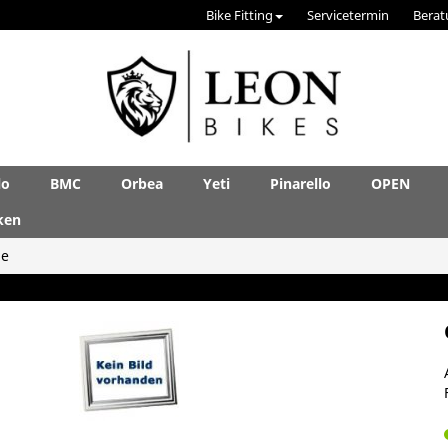
Bike Fitting
Servicetermin
Berat
lo
BMC
Orbea
Yeti
Pinarello
OPEN
ken
le