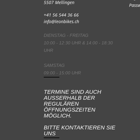
5507 Mellingen
Passw
+41 56 544 36 66
info@leonbikes.ch
DIENSTAG - FREITAG
10:00 - 12:30 UHR & 14:00 - 18:30
UHR
SAMSTAG
09:00 - 15:00 UHR
TERMINE SIND AUCH
AUSSERHALB DER
REGULÄREN
ÖFFNUNGSZEITEN
MÖGLICH.
BITTE KONTAKTIEREN SIE
UNS