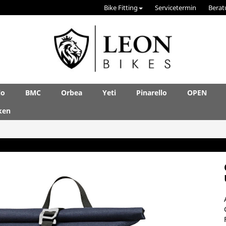
Bike Fitting
Servicetermin
Berat
lo
BMC
Orbea
Yeti
Pinarello
OPEN
ken