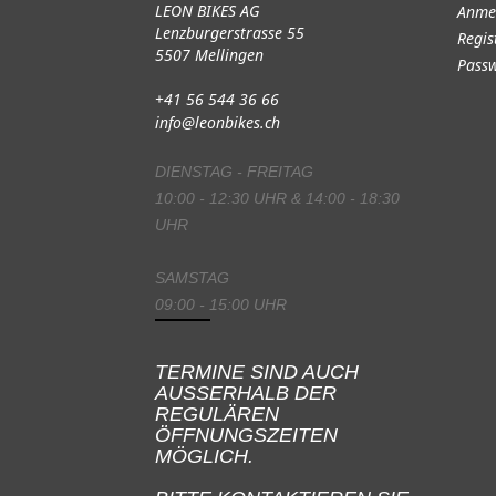
LEON BIKES AG
Anme
Lenzburgerstrasse 55
Regis
5507 Mellingen
Passw
+41 56 544 36 66
info@leonbikes.ch
DIENSTAG - FREITAG
10:00 - 12:30 UHR & 14:00 - 18:30
UHR
SAMSTAG
09:00 - 15:00 UHR
TERMINE SIND AUCH
AUSSERHALB DER
REGULÄREN
ÖFFNUNGSZEITEN
MÖGLICH.