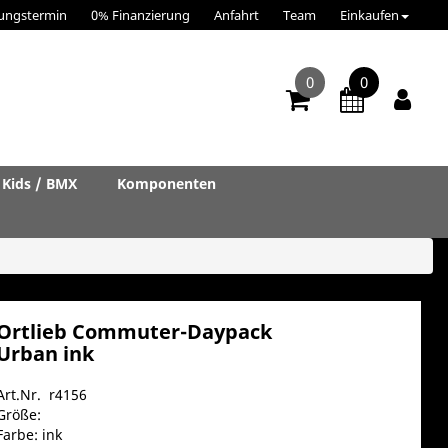
ungstermin
0% Finanzierung
Anfahrt
Team
Einkaufen
0
0
Kids / BMX
Komponenten
Ortlieb Commuter-Daypack
Urban ink
Art.Nr. r4156
Größe:
Farbe: ink