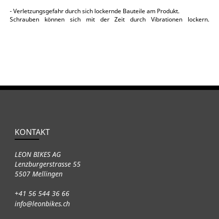
- Verletzungsgefahr durch sich lockernde Bauteile am Produkt.
Schrauben können sich mit der Zeit durch Vibrationen lockern.
Kontrolliere deshalb die Schrauben nach 100km, 500km, 1000km und
1500km und ziehe sie falls nötig nach.
- Verletzungsgefahr durch Materialbruch bei Überladung!
Überschreite die maximale Zuladung von 9 Kg nicht. Wiege
gegebenenfalls die Ladung, um sicher zu gehen, dass die maximale
Zuladung nicht überschritten wird.
KONTAKT
LEON BIKES AG
Lenzburgerstrasse 55
5507 Mellingen
+41 56 544 36 66
info@leonbikes.ch