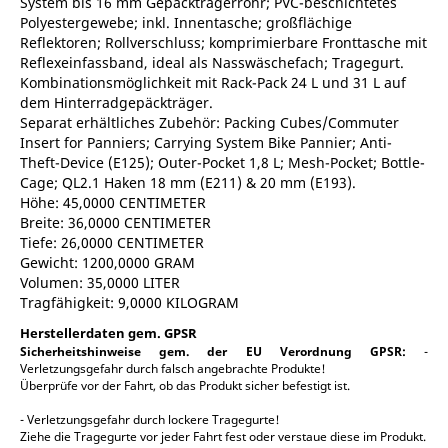
System bis 16 mm Gepäckträgerrohr; PVC-beschichtetes
Polyestergewebe; inkl. Innentasche; großflächige
Reflektoren; Rollverschluss; komprimierbare Fronttasche mit
Reflexeinfassband, ideal als Nasswäschefach; Tragegurt.
Kombinationsmöglichkeit mit Rack-Pack 24 L und 31 L auf
dem Hinterradgepäckträger.
Separat erhältliches Zubehör: Packing Cubes/Commuter
Insert for Panniers; Carrying System Bike Pannier; Anti-
Theft-Device (E125); Outer-Pocket 1,8 L; Mesh-Pocket; Bottle-
Cage; QL2.1 Haken 18 mm (E211) & 20 mm (E193).
Höhe: 45,0000 CENTIMETER
Breite: 36,0000 CENTIMETER
Tiefe: 26,0000 CENTIMETER
Gewicht: 1200,0000 GRAM
Volumen: 35,0000 LITER
Tragfähigkeit: 9,0000 KILOGRAM
Herstellerdaten gem. GPSR
Sicherheitshinweise gem. der EU Verordnung GPSR:
-
Verletzungsgefahr durch falsch angebrachte Produkte!
Überprüfe vor der Fahrt, ob das Produkt sicher befestigt ist.
- Verletzungsgefahr durch lockere Tragegurte!
Ziehe die Tragegurte vor jeder Fahrt fest oder verstaue diese im Produkt.