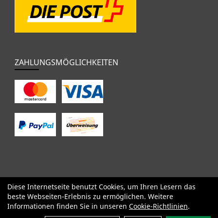
ZAHLUNGSMÖGLICHKEITEN
Diese Internetseite benutzt Cookies, um Ihren Lesern das
SALE
Specialized
Factor
Cervélo
BMC
Orbea
Yeti
beste Webseiten-Erlebnis zu ermöglichen. Weitere
Pinarello
OPEN
Kids / BMX
Komponenten
Bekleidung
Informationen finden Sie in unseren
Cookie-Richtlinien
.
Zubehör
Sale