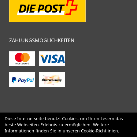
ZAHLUNGSMÖGLICHKEITEN
Diese Internetseite benutzt Cookies, um Ihren Lesern das
SALE
Specialized
Factor
Cervélo
BMC
Orbea
Yeti
beste Webseiten-Erlebnis zu ermöglichen. Weitere
Pinarello
OPEN
Kids / BMX
Komponenten
Bekleidung
Informationen finden Sie in unseren
Cookie-Richtlinien
.
Zubehör
Sale