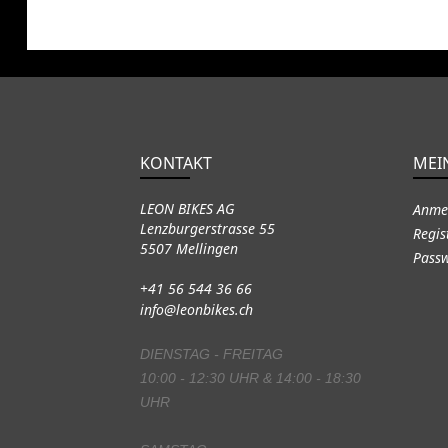
KONTAKT
MEI
LEON BIKES AG
Anme
Lenzburgerstrasse 55
Regis
5507 Mellingen
Passw
+41 56 544 36 66
info@leonbikes.ch
DIENSTAG - FREITAG
10:00 - 12:30 UHR & 14:00 - 18:30
UHR