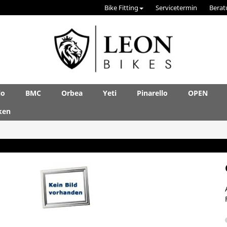
Bike Fitting
Servicetermin
Berat
lo
BMC
Orbea
Yeti
Pinarello
OPEN
ken