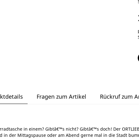
ktdetails
Fragen zum Artikel
Rückruf zum Ar
rradtasche in einem? Gibtâ€™s nicht? Gibtâ€™s doch! Der ORTLIEB V
nd in der Mittagspause oder am Abend gerne mal in die Stadt bum