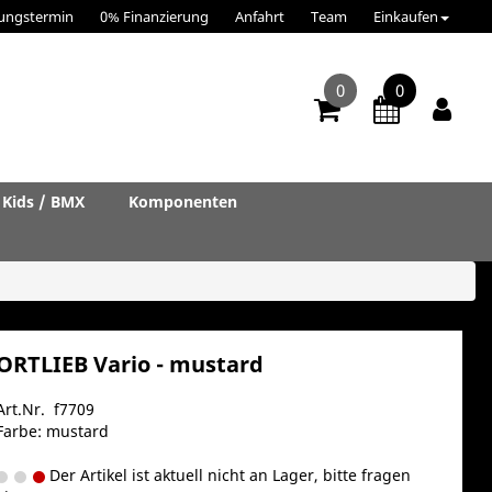
ungstermin
0% Finanzierung
Anfahrt
Team
Einkaufen
0
0
Kids / BMX
Komponenten
ORTLIEB Vario - mustard
Art.Nr. f7709
Farbe: mustard
Der Artikel ist aktuell nicht an Lager, bitte fragen