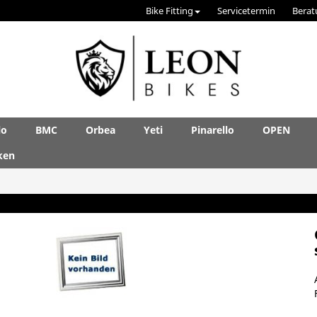
Bike Fitting
Servicetermin
Berat
lo
BMC
Orbea
Yeti
Pinarello
OPEN
ken