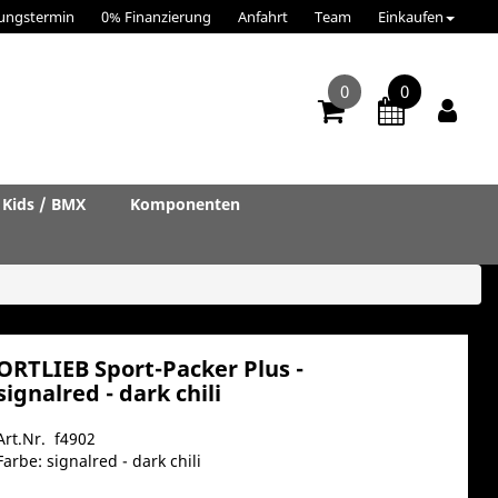
ungstermin
0% Finanzierung
Anfahrt
Team
Einkaufen
0
0
Kids / BMX
Komponenten
ORTLIEB Sport-Packer Plus -
signalred - dark chili
Art.Nr. f4902
Farbe: signalred - dark chili