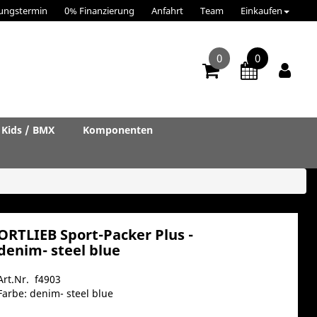
ungstermin
0% Finanzierung
Anfahrt
Team
Einkaufen
0
0
Kids / BMX
Komponenten
ORTLIEB Sport-Packer Plus -
denim- steel blue
Art.Nr. f4903
Farbe: denim- steel blue