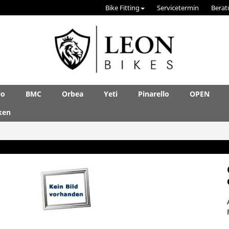
Bike Fitting
Servicetermin
Berat
lo
BMC
Orbea
Yeti
Pinarello
OPEN
ken