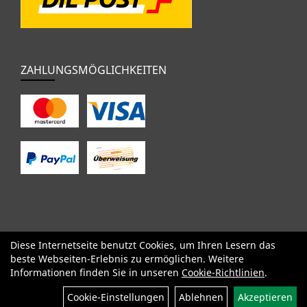
ZAHLUNGSMÖGLICHKEITEN
Diese Internetseite benutzt Cookies, um Ihren Lesern das
SALE
Specialized
Factor
Cervélo
BMC
Orbea
Yeti
beste Webseiten-Erlebnis zu ermöglichen. Weitere
Pinarello
OPEN
Kids / BMX
Komponenten
Bekleidung
Informationen finden Sie in unseren
Cookie-Richtlinien
.
Zubehör
Sale
Cookie-Einstellungen
Ablehnen
Akzeptieren