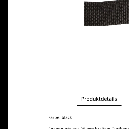
Produktdetails
Farbe: black
Spanngurte aus 20 mm breitem Gurtband;