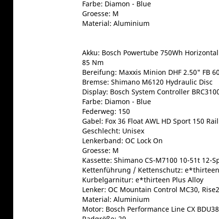
Farbe: Diamon - Blue
Groesse: M
Material: Aluminium
Akku: Bosch Powertube 750Wh Horizonta
85 Nm
Bereifung: Maxxis Minion DHF 2.50" FB 6
Bremse: Shimano M6120 Hydraulic Disc
Display: Bosch System Controller BRC310
Farbe: Diamon - Blue
Federweg: 150
Gabel: Fox 36 Float AWL HD Sport 150 Rai
Geschlecht: Unisex
Lenkerband: OC Lock On
Groesse: M
Kassette: Shimano CS-M7100 10-51t 12-S
Kettenführung / Kettenschutz: e*thirtee
Kurbelgarnitur: e*thirteen Plus Alloy
Lenker: OC Mountain Control MC30, Rise2
Material: Aluminium
Motor: Bosch Performance Line CX BDU3
Radgröße: 29