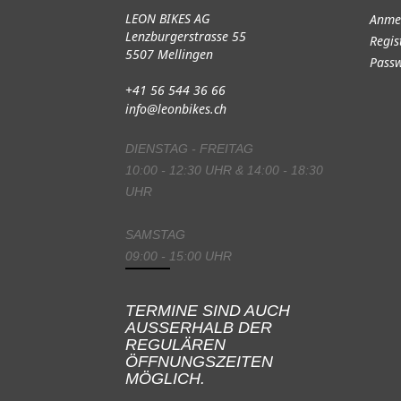
LEON BIKES AG
Anme
Lenzburgerstrasse 55
Regis
5507 Mellingen
Passw
+41 56 544 36 66
info@leonbikes.ch
DIENSTAG - FREITAG
10:00 - 12:30 UHR & 14:00 - 18:30
UHR
SAMSTAG
09:00 - 15:00 UHR
TERMINE SIND AUCH
AUSSERHALB DER
REGULÄREN
ÖFFNUNGSZEITEN
MÖGLICH.