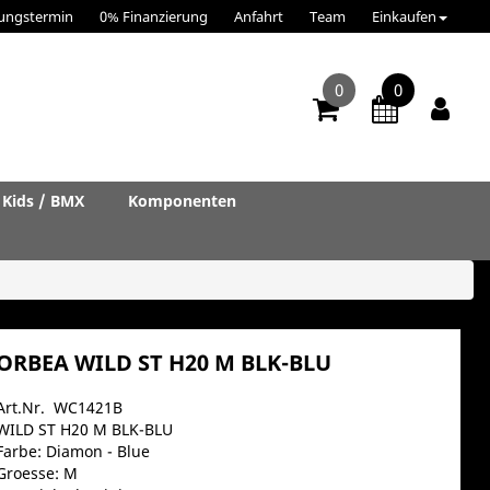
ungstermin
0% Finanzierung
Anfahrt
Team
Einkaufen
0
0
Kids / BMX
Komponenten
ORBEA WILD ST H20 M BLK-BLU
Art.Nr. WC1421B
WILD ST H20 M BLK-BLU
Farbe: Diamon - Blue
Groesse: M