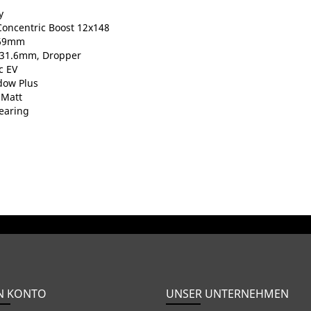
y
oncentric Boost 12x148
 269mm
, 31.6mm, Dropper
c EV
dow Plus
 Matt
Bearing
N KONTO
UNSER UNTERNEHMEN