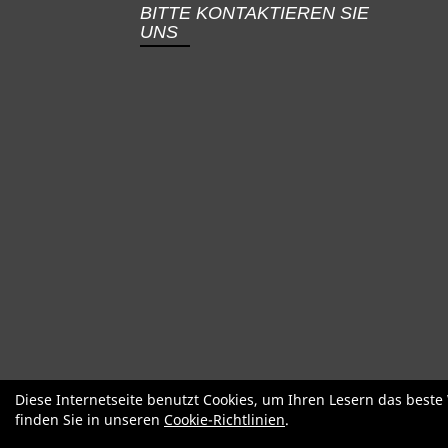
BITTE KONTAKTIEREN SIE
UNS
SALE
Specialized
Factor
Cervél
Diese Internetseite benutzt Cookies, um Ihren Lesern das best
finden Sie in unseren
Cookie-Richtlinien
.