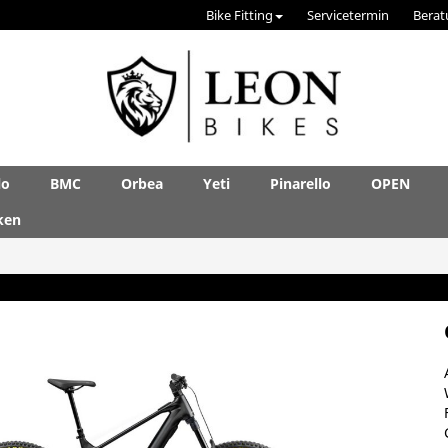
Bike Fitting
Servicetermin
Berat
lo
BMC
Orbea
Yeti
Pinarello
OPEN
ken