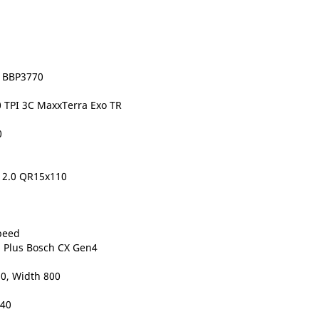
l BBP3770
0 TPI 3C MaxxTerra Exo TR
0
l 2.0 QR15x110
peed
n Plus Bosch CX Gen4
0, Width 800
840