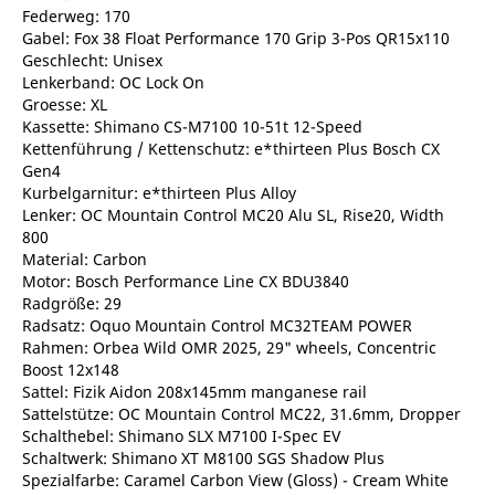
Federweg: 170
Gabel: Fox 38 Float Performance 170 Grip 3-Pos QR15x110
Geschlecht: Unisex
Lenkerband: OC Lock On
Groesse: XL
Kassette: Shimano CS-M7100 10-51t 12-Speed
Kettenführung / Kettenschutz: e*thirteen Plus Bosch CX
Gen4
Kurbelgarnitur: e*thirteen Plus Alloy
Lenker: OC Mountain Control MC20 Alu SL, Rise20, Width
800
Material: Carbon
Motor: Bosch Performance Line CX BDU3840
Radgröße: 29
Radsatz: Oquo Mountain Control MC32TEAM POWER
Rahmen: Orbea Wild OMR 2025, 29" wheels, Concentric
Boost 12x148
Sattel: Fizik Aidon 208x145mm manganese rail
Sattelstütze: OC Mountain Control MC22, 31.6mm, Dropper
Schalthebel: Shimano SLX M7100 I-Spec EV
Schaltwerk: Shimano XT M8100 SGS Shadow Plus
Spezialfarbe: Caramel Carbon View (Gloss) - Cream White