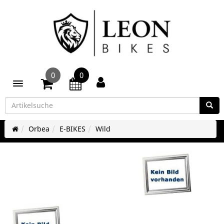
0
0
Toggle navigation
Orbea
E-BIKES
Wild