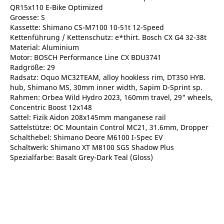
QR15x110 E-Bike Optimized
Groesse: S
Kassette: Shimano CS-M7100 10-51t 12-Speed
Kettenführung / Kettenschutz: e*thirt. Bosch CX G4 32-38t
Material: Aluminium
Motor: BOSCH Performance Line CX BDU3741
Radgröße: 29
Radsatz: Oquo MC32TEAM, alloy hookless rim, DT350 HYB.
hub, Shimano MS, 30mm inner width, Sapim D-Sprint sp.
Rahmen: Orbea Wild Hydro 2023, 160mm travel, 29" wheels,
Concentric Boost 12x148
Sattel: Fizik Aidon 208x145mm manganese rail
Sattelstütze: OC Mountain Control MC21, 31.6mm, Dropper
Schalthebel: Shimano Deore M6100 I-Spec EV
Schaltwerk: Shimano XT M8100 SGS Shadow Plus
Spezialfarbe: Basalt Grey-Dark Teal (Gloss)