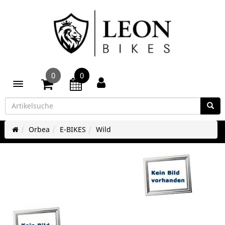
0
0
Toggle navigation
Orbea
E-BIKES
Wild