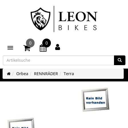
0
0
Toggle navigation
Orbea
RENNRÄDER
Terra