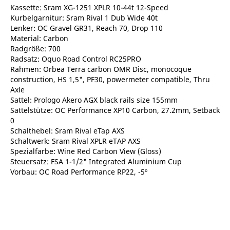
Kassette: Sram XG-1251 XPLR 10-44t 12-Speed
Kurbelgarnitur: Sram Rival 1 Dub Wide 40t
Lenker: OC Gravel GR31, Reach 70, Drop 110
Material: Carbon
Radgröße: 700
Radsatz: Oquo Road Control RC25PRO
Rahmen: Orbea Terra carbon OMR Disc, monocoque
construction, HS 1,5", PF30, powermeter compatible, Thru
Axle
Sattel: Prologo Akero AGX black rails size 155mm
Sattelstütze: OC Performance XP10 Carbon, 27.2mm, Setback
0
Schalthebel: Sram Rival eTap AXS
Schaltwerk: Sram Rival XPLR eTAP AXS
Spezialfarbe: Wine Red Carbon View (Gloss)
Steuersatz: FSA 1-1/2" Integrated Aluminium Cup
Vorbau: OC Road Performance RP22, -5º