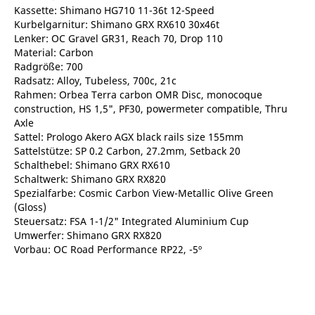
Kassette: Shimano HG710 11-36t 12-Speed
Kurbelgarnitur: Shimano GRX RX610 30x46t
Lenker: OC Gravel GR31, Reach 70, Drop 110
Material: Carbon
Radgröße: 700
Radsatz: Alloy, Tubeless, 700c, 21c
Rahmen: Orbea Terra carbon OMR Disc, monocoque
construction, HS 1,5", PF30, powermeter compatible, Thru
Axle
Sattel: Prologo Akero AGX black rails size 155mm
Sattelstütze: SP 0.2 Carbon, 27.2mm, Setback 20
Schalthebel: Shimano GRX RX610
Schaltwerk: Shimano GRX RX820
Spezialfarbe: Cosmic Carbon View-Metallic Olive Green
(Gloss)
Steuersatz: FSA 1-1/2" Integrated Aluminium Cup
Umwerfer: Shimano GRX RX820
Vorbau: OC Road Performance RP22, -5º