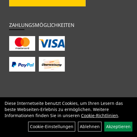
ZAHLUNGSMÖGLICHKEITEN
Diese Internetseite benutzt Cookies, um Ihren Lesern das
SALE
Specialized
Factor
Cervélo
BMC
Orbea
Yeti
beste Webseiten-Erlebnis zu ermöglichen. Weitere
Pinarello
OPEN
Kids / BMX
Komponenten
Bekleidung
Informationen finden Sie in unseren
Cookie-Richtlinien
.
Zubehör
Sale
Cookie-Einstellungen
Ablehnen
Akzeptieren