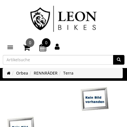
0
0
Toggle navigation
Orbea
RENNRÄDER
Terra