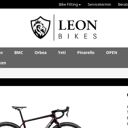
Bike Fitting
Servicetermin
Berat
lo
BMC
Orbea
Yeti
Pinarello
OPEN
ken