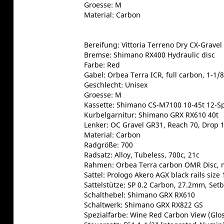
Groesse: M
Material: Carbon
Bereifung: Vittoria Terreno Dry CX-Grave
Bremse: Shimano RX400 Hydraulic disc
Farbe: Red
Gabel: Orbea Terra ICR, full carbon, 1-1
Geschlecht: Unisex
Groesse: M
Kassette: Shimano CS-M7100 10-45t 12-S
Kurbelgarnitur: Shimano GRX RX610 40t
Lenker: OC Gravel GR31, Reach 70, Drop 
Material: Carbon
Radgröße: 700
Radsatz: Alloy, Tubeless, 700c, 21c
Rahmen: Orbea Terra carbon OMR Disc, m
Sattel: Prologo Akero AGX black rails siz
Sattelstütze: SP 0.2 Carbon, 27.2mm, Set
Schalthebel: Shimano GRX RX610
Schaltwerk: Shimano GRX RX822 GS
Spezialfarbe: Wine Red Carbon View (Glos