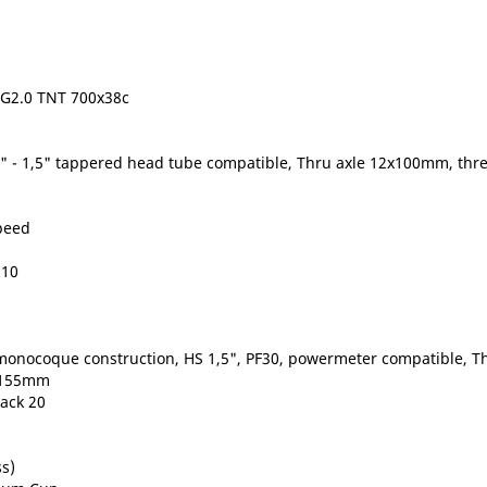
l G2.0 TNT 700x38c
/8" - 1,5" tappered head tube compatible, Thru axle 12x100mm, thr
peed
110
onocoque construction, HS 1,5", PF30, powermeter compatible, Th
e 155mm
back 20
s)