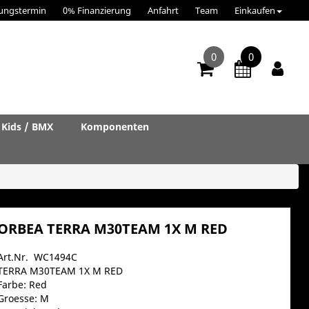
ungstermin
0% Finanzierung
Anfahrt
Team
Einkaufen
0
0
Kids / BMX
Komponenten
ORBEA TERRA M30TEAM 1X M RED
Art.Nr. WC1494C
TERRA M30TEAM 1X M RED
Farbe: Red
Groesse: M