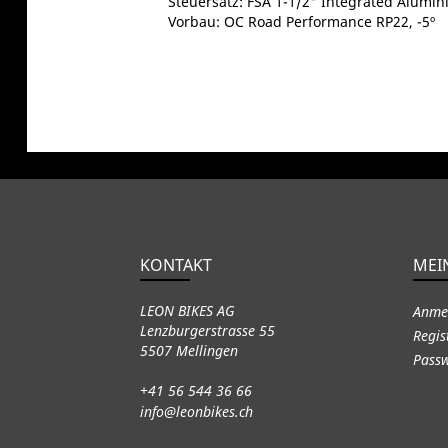
Steuersatz: FSA 1-1/2" Integrated Alumi
Vorbau: OC Road Performance RP22, -5º
KONTAKT
MEI
LEON BIKES AG
Anme
Lenzburgerstrasse 55
Regis
5507 Mellingen
Passw
+41 56 544 36 66
info@leonbikes.ch