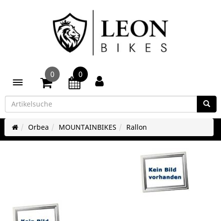
0
0
Toggle navigation
Orbea
MOUNTAINBIKES
Rallon