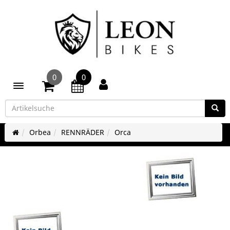
0
0
Toggle navigation
Orbea
RENNRÄDER
Orca