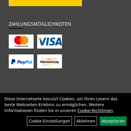
ZAHLUNGSMÖGLICHKEITEN
Diese Internetseite benutzt Cookies, um Ihren Lesern das
SALE
Specialized
Factor
Cervélo
BMC
Orbea
Yeti
beste Webseiten-Erlebnis zu ermöglichen. Weitere
Pinarello
OPEN
Kids / BMX
Komponenten
Bekleidung
Informationen finden Sie in unseren
Cookie-Richtlinien
.
Zubehör
Sale
Cookie-Einstellungen
Ablehnen
Akzeptieren