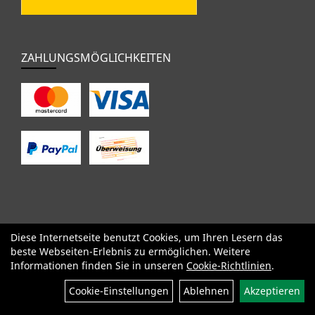
ZAHLUNGSMÖGLICHKEITEN
Diese Internetseite benutzt Cookies, um Ihren Lesern das
SALE
Specialized
Factor
Cervélo
BMC
Orbea
Yeti
beste Webseiten-Erlebnis zu ermöglichen. Weitere
Pinarello
OPEN
Kids / BMX
Komponenten
Bekleidung
Informationen finden Sie in unseren
Cookie-Richtlinien
.
Zubehör
Sale
Cookie-Einstellungen
Ablehnen
Akzeptieren