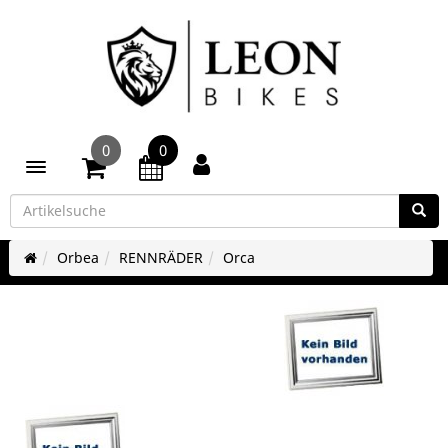
0
0
Toggle navigation
Orbea
RENNRÄDER
Orca