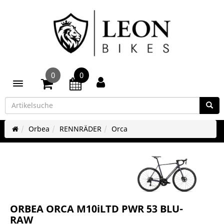
0
0
Toggle navigation
Orbea
RENNRÄDER
Orca
ORBEA ORCA M10iLTD PWR 53 BLU-
RAW