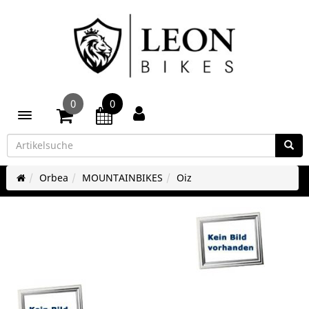
0
0
Toggle navigation
Orbea
MOUNTAINBIKES
Oiz