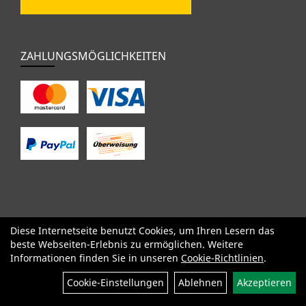
ZAHLUNGSMÖGLICHKEITEN
Diese Internetseite benutzt Cookies, um Ihren Lesern das
SALE
Specialized
Factor
Cervélo
BMC
Orbea
Yeti
beste Webseiten-Erlebnis zu ermöglichen. Weitere
Pinarello
OPEN
Kids / BMX
Komponenten
Bekleidung
Informationen finden Sie in unseren
Cookie-Richtlinien
.
Zubehör
Sale
Cookie-Einstellungen
Ablehnen
Akzeptieren