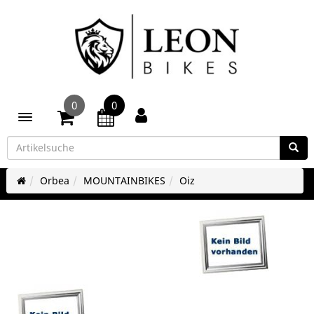
0
0
Toggle navigation
Orbea
MOUNTAINBIKES
Oiz