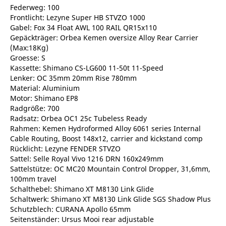
Federweg: 100
Frontlicht: Lezyne Super HB STVZO 1000
Gabel: Fox 34 Float AWL 100 RAIL QR15x110
Gepäckträger: Orbea Kemen oversize Alloy Rear Carrier
(Max:18Kg)
Groesse: S
Kassette: Shimano CS-LG600 11-50t 11-Speed
Lenker: OC 35mm 20mm Rise 780mm
Material: Aluminium
Motor: Shimano EP8
Radgröße: 700
Radsatz: Orbea OC1 25c Tubeless Ready
Rahmen: Kemen Hydroformed Alloy 6061 series Internal
Cable Routing, Boost 148x12, carrier and kickstand comp
Rücklicht: Lezyne FENDER STVZO
Sattel: Selle Royal Vivo 1216 DRN 160x249mm
Sattelstütze: OC MC20 Mountain Control Dropper, 31,6mm,
100mm travel
Schalthebel: Shimano XT M8130 Link Glide
Schaltwerk: Shimano XT M8130 Link Glide SGS Shadow Plus
Schutzblech: CURANA Apollo 65mm
Seitenständer: Ursus Mooi rear adjustable