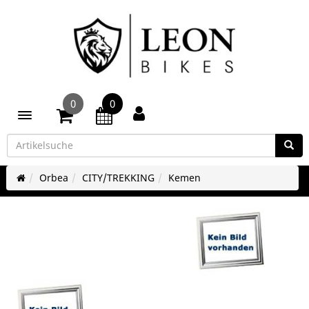
0
0
Toggle navigation
Orbea
CITY/TREKKING
Kemen