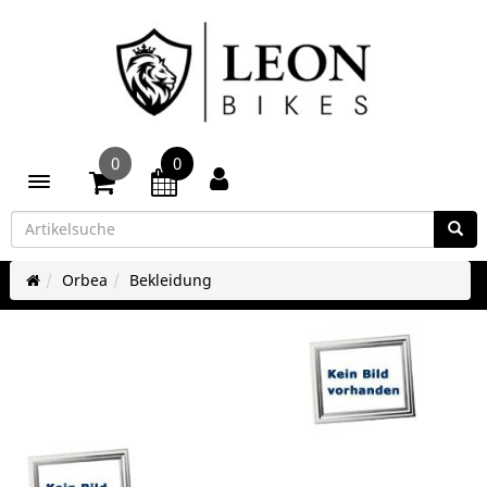
0
0
Toggle navigation
Orbea
Bekleidung