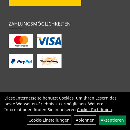
ZAHLUNGSMÖGLICHKEITEN
Diese Internetseite benutzt Cookies, um Ihren Lesern das
SALE
Specialized
Factor
Cervélo
BMC
Orbea
Yeti
beste Webseiten-Erlebnis zu ermöglichen. Weitere
Pinarello
OPEN
Kids / BMX
Komponenten
Bekleidung
Informationen finden Sie in unseren
Cookie-Richtlinien
.
Zubehör
Sale
Cookie-Einstellungen
Ablehnen
Akzeptieren