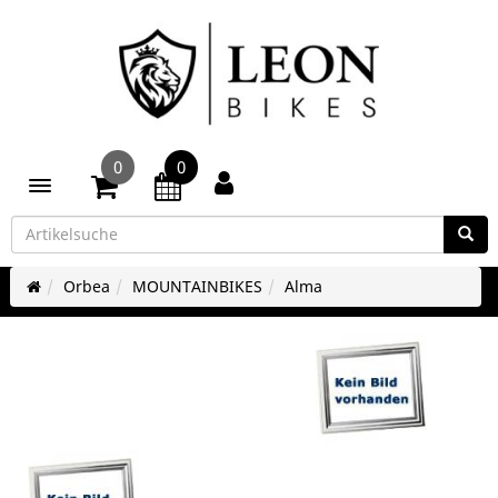
0
0
Toggle navigation
Orbea
MOUNTAINBIKES
Alma