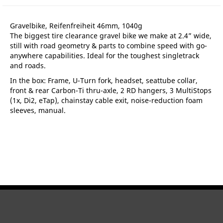
Gravelbike, Reifenfreiheit 46mm, 1040g
The biggest tire clearance gravel bike we make at 2.4” wide,
still with road geometry & parts to combine speed with go-
anywhere capabilities. Ideal for the toughest singletrack
and roads.
In the box: Frame, U-Turn fork, headset, seattube collar,
front & rear Carbon-Ti thru-axle, 2 RD hangers, 3 MultiStops
(1x, Di2, eTap), chainstay cable exit, noise-reduction foam
sleeves, manual.