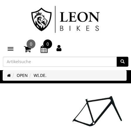
0
0
Toggle navigation
OPEN
WI.DE.