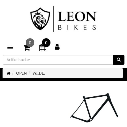
0
0
Toggle navigation
OPEN
WI.DE.