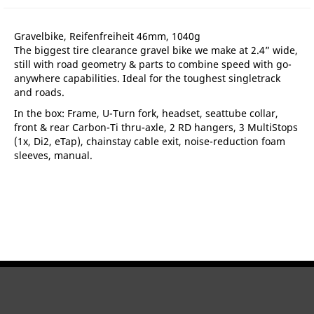
Gravelbike, Reifenfreiheit 46mm, 1040g
The biggest tire clearance gravel bike we make at 2.4” wide,
still with road geometry & parts to combine speed with go-
anywhere capabilities. Ideal for the toughest singletrack
and roads.
In the box: Frame, U-Turn fork, headset, seattube collar,
front & rear Carbon-Ti thru-axle, 2 RD hangers, 3 MultiStops
(1x, Di2, eTap), chainstay cable exit, noise-reduction foam
sleeves, manual.