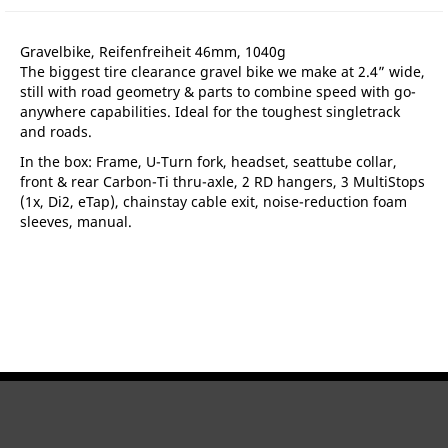
Gravelbike, Reifenfreiheit 46mm, 1040g
The biggest tire clearance gravel bike we make at 2.4” wide,
still with road geometry & parts to combine speed with go-
anywhere capabilities. Ideal for the toughest singletrack
and roads.
In the box: Frame, U-Turn fork, headset, seattube collar,
front & rear Carbon-Ti thru-axle, 2 RD hangers, 3 MultiStops
(1x, Di2, eTap), chainstay cable exit, noise-reduction foam
sleeves, manual.