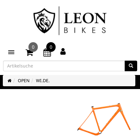
0
0
Toggle navigation
OPEN
WI.DE.