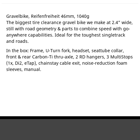
Gravelbike, Reifenfreiheit 46mm, 1040g
The biggest tire clearance gravel bike we make at 2.4” wide,
still with road geometry & parts to combine speed with go-
anywhere capabilities. Ideal for the toughest singletrack
and roads.
In the box: Frame, U-Turn fork, headset, seattube collar,
front & rear Carbon-Ti thru-axle, 2 RD hangers, 3 MultiStops
(1x, Di2, eTap), chainstay cable exit, noise-reduction foam
sleeves, manual.