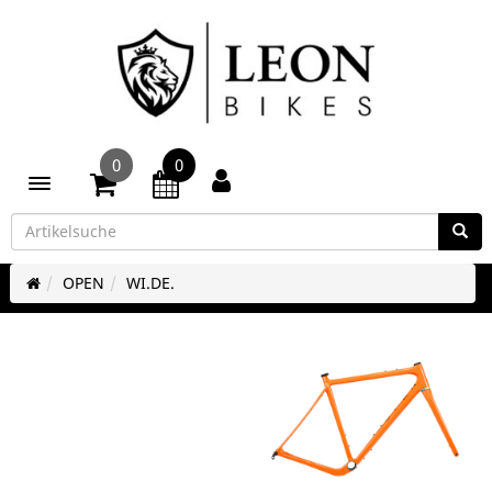
0
0
Toggle navigation
OPEN
WI.DE.