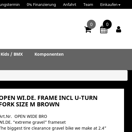
ungstermin
0% Finanzierung
Anfahrt
Team
Einkaufen
0
0
Kids / BMX
Komponenten
OPEN WI.DE. FRAME INCL U-TURN
FORK SIZE M BROWN
Art.Nr. OPEN WIDE BRO
WI.DE. “extreme gravel” frameset
The biggest tire clearance gravel bike we make at 2.4”