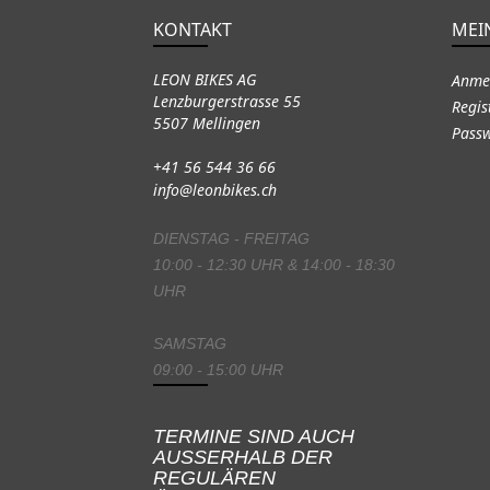
KONTAKT
MEI
LEON BIKES AG
Anme
Lenzburgerstrasse 55
Regis
5507 Mellingen
Passw
+41 56 544 36 66
info@leonbikes.ch
DIENSTAG - FREITAG
10:00 - 12:30 UHR & 14:00 - 18:30
UHR
SAMSTAG
09:00 - 15:00 UHR
TERMINE SIND AUCH
AUSSERHALB DER
REGULÄREN