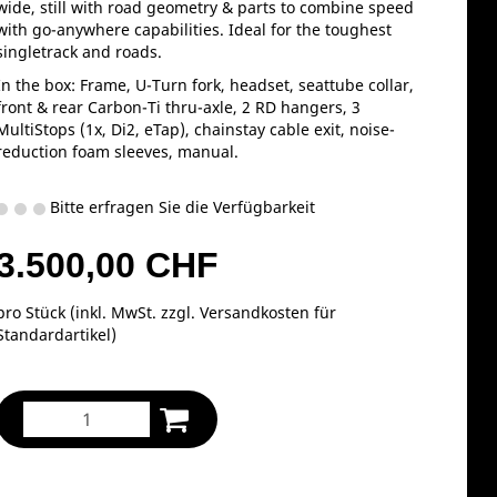
wide, still with road geometry & parts to combine speed
with go-anywhere capabilities. Ideal for the toughest
singletrack and roads.
In the box: Frame, U-Turn fork, headset, seattube collar,
front & rear Carbon-Ti thru-axle, 2 RD hangers, 3
MultiStops (1x, Di2, eTap), chainstay cable exit, noise-
reduction foam sleeves, manual.
Bitte erfragen Sie die Verfügbarkeit
3.500,00 CHF
pro Stück (inkl. MwSt. zzgl.
Versandkosten für
Standardartikel
)