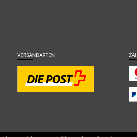
VERSANDARTEN
ZA
o
BMC
Orbea
Yeti
Pinarello
OPEN
Kids / BMX
Kompone