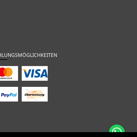
HLUNGSMÖGLICHKEITEN
nten
Bekleidung
Zubehör
Sale