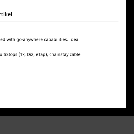
tikel
eed with go-anywhere capabilities. Ideal
ltiStops (1x, Di2, eTap), chainstay cable