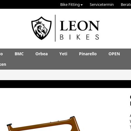
Bike Fitting
Servicetermin
Berat
lo
BMC
Orbea
Yeti
Pinarello
OPEN
ken