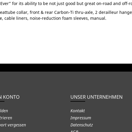
ver” for its ability to be not just good but great on-road and off-r
eattube collar, front & rear Carbon-Ti thru-axle, 2 derailleur hange
ide, cable liners, noise-reduction foam sleeves, manual.
N KONTO
UNSER UNTERNEHMEN
lden
Kontakt
trieren
Impressum
ort vergessen
Datenschutz
AGB