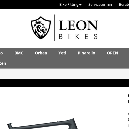
Bike Fitting
Servicetermin
Berat
lo
BMC
Orbea
Yeti
Pinarello
OPEN
ken