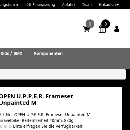
ungstermin
0% Finanzierung
Anfahrt
Team
Einkaufen
0
0
Kids / BMX
Komponenten
OPEN U.P.P.E.R. Frameset
Unpainted M
Art.Nr. OPEN U.P.P.E.R. Frameset Unpainted M
Gravelbike, Reifenfreiheit 40mm, 880g
Bitte erfragen Sie die Verfügbarkeit