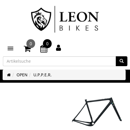
0
0
Toggle navigation
OPEN
U.P.P.E.R.