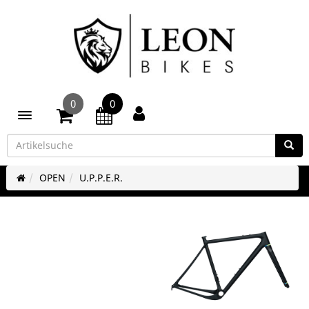
0
0
Toggle navigation
OPEN
U.P.P.E.R.