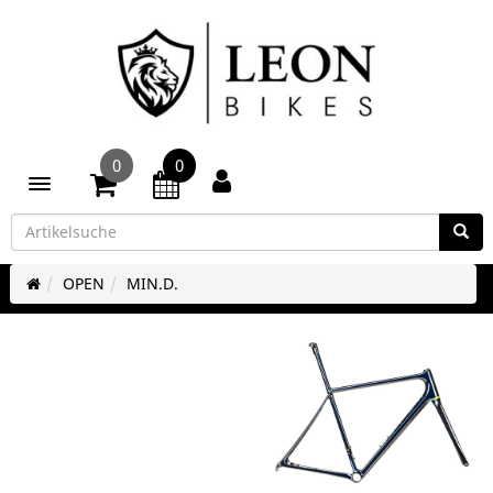
0
0
Toggle navigation
OPEN
MIN.D.