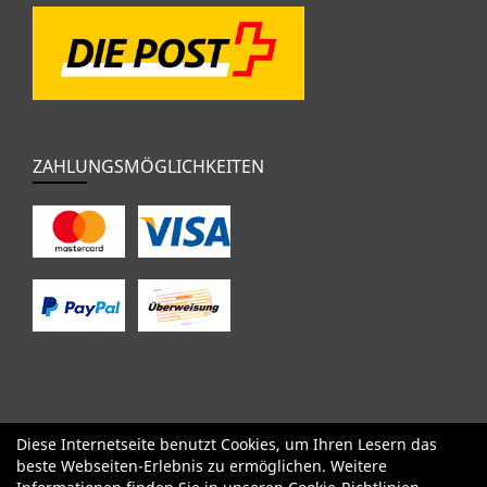
ZAHLUNGSMÖGLICHKEITEN
Diese Internetseite benutzt Cookies, um Ihren Lesern das
SALE
Specialized
Factor
Cervélo
BMC
Orbea
Yeti
beste Webseiten-Erlebnis zu ermöglichen. Weitere
Pinarello
OPEN
Kids / BMX
Komponenten
Bekleidung