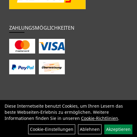
ZAHLUNGSMÖGLICHKEITEN
Diese Internetseite benutzt Cookies, um Ihren Lesern das
SALE
Specialized
Factor
Cervélo
BMC
Orbea
Yeti
beste Webseiten-Erlebnis zu ermöglichen. Weitere
Pinarello
OPEN
Kids / BMX
Komponenten
Bekleidung
Informationen finden Sie in unseren
Cookie-Richtlinien
.
Zubehör
Sale
Cookie-Einstellungen
Ablehnen
Akzeptieren