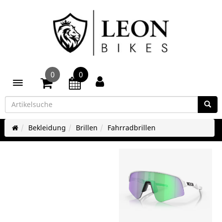
0
0
Toggle navigation
Bekleidung
Brillen
Fahrradbrillen