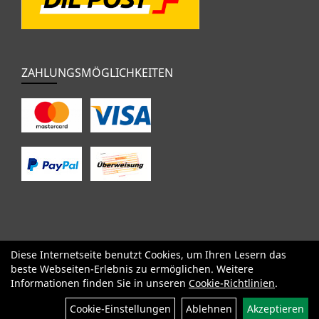
ZAHLUNGSMÖGLICHKEITEN
Diese Internetseite benutzt Cookies, um Ihren Lesern das
SALE
Specialized
Factor
Cervélo
BMC
Orbea
Yeti
beste Webseiten-Erlebnis zu ermöglichen. Weitere
Pinarello
OPEN
Kids / BMX
Komponenten
Bekleidung
Informationen finden Sie in unseren
Cookie-Richtlinien
.
Zubehör
Sale
Cookie-Einstellungen
Ablehnen
Akzeptieren