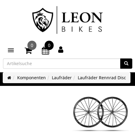
0
0
Toggle navigation
Komponenten
Laufräder
Laufräder Rennrad Disc