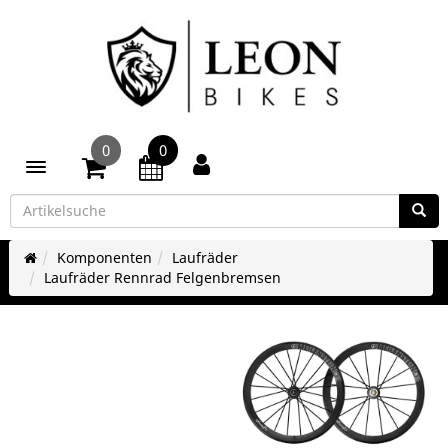
0
0
Toggle navigation
Komponenten
Laufräder
Laufräder Rennrad Felgenbremsen