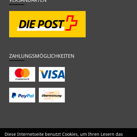
ZAHLUNGSMÖGLICHKEITEN
Diese Internetseite benutzt Cookies, um Ihren Lesern das
SALE
Specialized
Factor
Cervélo
BMC
Orbea
Yeti