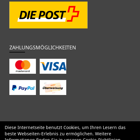
ZAHLUNGSMÖGLICHKEITEN
Diese Internetseite benutzt Cookies, um Ihren Lesern das
SALE
Specialized
Factor
Cervélo
BMC
Orbea
Yeti
beste Webseiten-Erlebnis zu ermöglichen. Weitere
Pinarello
OPEN
Kids / BMX
Komponenten
Bekleidung
Informationen finden Sie in unseren
Cookie-Richtlinien
.