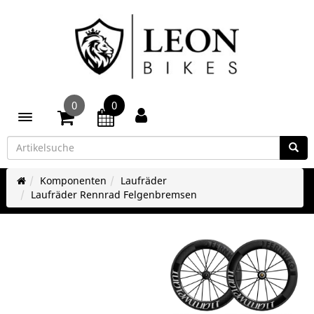
0
0
Toggle navigation
Komponenten
Laufräder
Laufräder Rennrad Felgenbremsen