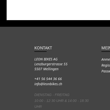
KONTAKT
MEI
LEON BIKES AG
Anme
Lenzburgerstrasse 55
Regis
5507 Mellingen
Passw
+41 56 544 36 66
info@leonbikes.ch
DIENSTAG - FREITAG
10:00 - 12:30 UHR & 14:00 - 18:30
UHR