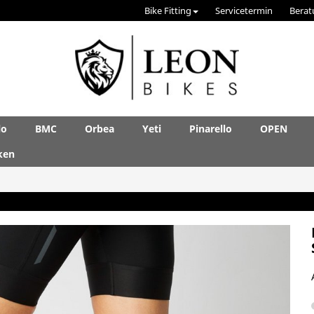
Bike Fitting
Servicetermin
Berat
lo
BMC
Orbea
Yeti
Pinarello
OPEN
ken