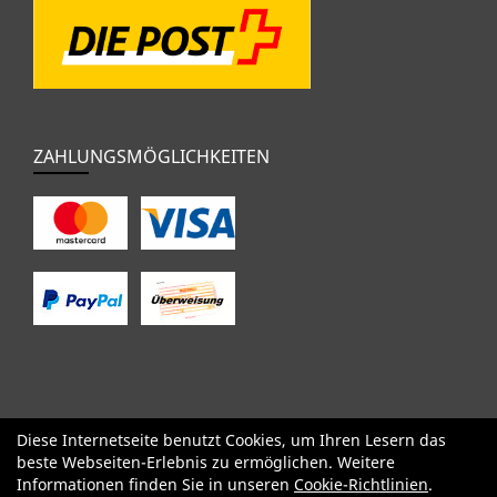
ZAHLUNGSMÖGLICHKEITEN
Diese Internetseite benutzt Cookies, um Ihren Lesern das
SALE
Specialized
Factor
Cervélo
BMC
Orbea
Yeti
beste Webseiten-Erlebnis zu ermöglichen. Weitere
Pinarello
OPEN
Kids / BMX
Komponenten
Bekleidung
Informationen finden Sie in unseren
Cookie-Richtlinien
.
Zubehör
Sale