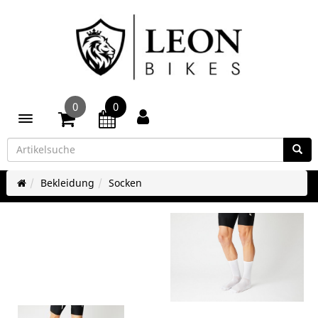
0
0
Toggle navigation
Bekleidung
Socken