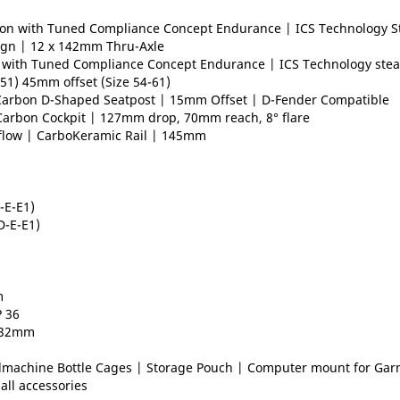
 with Tuned Compliance Concept Endurance | ICS Technology Ste
ign | 12 x 142mm Thru-Axle
th Tuned Compliance Concept Endurance | ICS Technology stealth
51) 45mm offset (Size 54-61)
rbon D-Shaped Seatpost | 15mm Offset | D-Fender Compatible
Carbon Cockpit | 127mm drop, 70mm reach, 8° flare
rflow | CarboKeramic Rail | 145mm
-E-E1)
-E-E1)
m
P 36
| 32mm
admachine Bottle Cages | Storage Pouch | Computer mount for Ga
all accessories