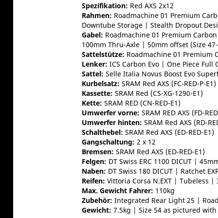
Spezifikation:
Red AXS 2x12
Rahmen:
Roadmachine 01 Premium Carbon
Downtube Storage | Stealth Dropout Des
Gabel:
Roadmachine 01 Premium Carbon wi
100mm Thru-Axle | 50mm offset (Size 47-
Sattelstütze:
Roadmachine 01 Premium Ca
Lenker:
ICS Carbon Evo | One Piece Full 
Sattel:
Selle Italia Novus Boost Evo Supe
Kurbelsatz:
SRAM Red AXS (FC-RED-P-E1)
Kassette:
SRAM Red (CS-XG-1290-E1)
Kette:
SRAM RED (CN-RED-E1)
Umwerfer vorne:
SRAM RED AXS (FD-RED
Umwerfer hinten:
SRAM Red AXS (RD-RED
Schalthebel:
SRAM Red AXS (ED-RED-E1)
Gangschaltung:
2 x 12
Bremsen:
SRAM Red AXS (ED-RED-E1)
Felgen:
DT Swiss ERC 1100 DICUT | 45m
Naben:
DT Swiss 180 DICUT | Ratchet EX
Reifen:
Vittoria Corsa N.EXT | Tubeless 
Max. Gewicht Fahrer:
110kg
Zubehör:
Integrated Rear Light 25 | Ro
Gewicht:
7.5kg | Size 54 as pictured with 