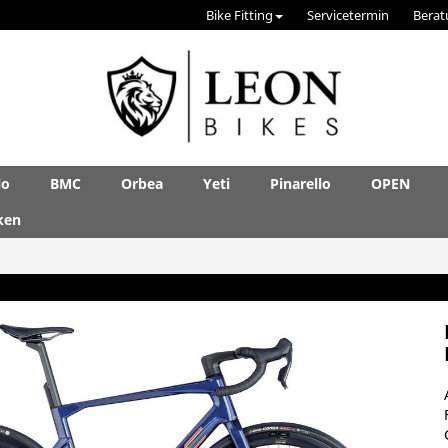
Bike Fitting
Servicetermin
Berat
lo
BMC
Orbea
Yeti
Pinarello
OPEN
ken