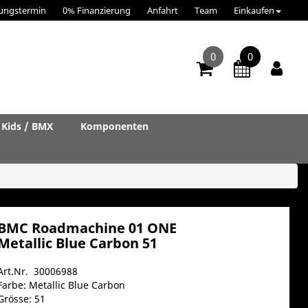
ungstermin
0% Finanzierung
Anfahrt
Team
Einkaufen
0
0
Kids / BMX
Komponenten
BMC Roadmachine 01 ONE
Metallic Blue Carbon 51
Art.Nr. 30006988
Farbe: Metallic Blue Carbon
Grösse: 51