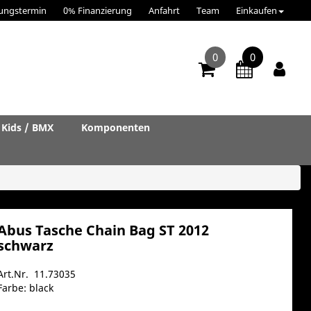
ungstermin
0% Finanzierung
Anfahrt
Team
Einkaufen
0
0
Kids / BMX
Komponenten
Abus Tasche Chain Bag ST 2012
schwarz
Art.Nr. 11.73035
Farbe: black