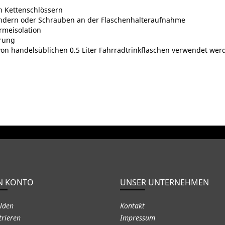
n Kettenschlössern
bändern oder Schrauben an der Flaschenhalteraufnahme
rmeisolation
erung
von handelsüblichen 0.5 Liter Fahrradtrinkflaschen verwendet wer
N KONTO
UNSER UNTERNEHMEN
lden
Kontakt
trieren
Impressum