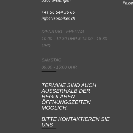
5507 Mellingen
Passw
+41 56 544 36 66
info@leonbikes.ch
DIENSTAG - FREITAG
10:00 - 12:30 UHR & 14:00 - 18:30
UHR
SAMSTAG
09:00 - 15:00 UHR
TERMINE SIND AUCH
AUSSERHALB DER
REGULÄREN
ÖFFNUNGSZEITEN
MÖGLICH.
BITTE KONTAKTIEREN SIE
UNS