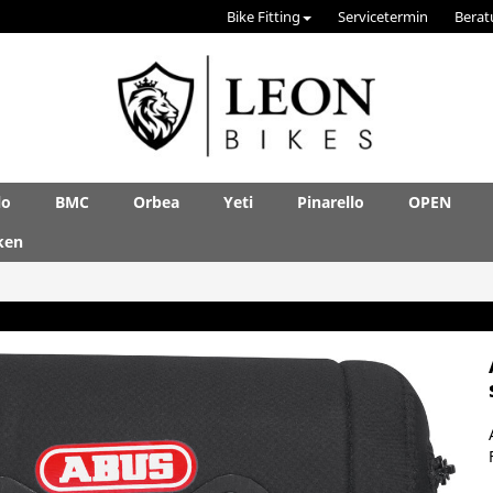
Bike Fitting
Servicetermin
Berat
lo
BMC
Orbea
Yeti
Pinarello
OPEN
ken