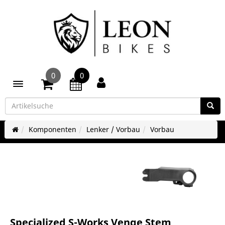
0
0
Toggle navigation
Komponenten
Lenker / Vorbau
Vorbau
Specialized S-Works Venge Stem